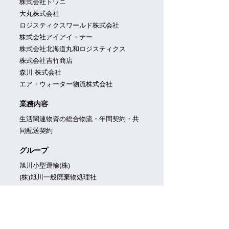
株式会社トワニ
大丸株式会社
ロジスティクスワールド株式会社
株式会社アイアイ・テー
株式会社北海道丸和ロジスティクス
株式会社吉竹商店
森川 株式会社
エア・ウォーター物流株式会社
業務内容
生活関連物資の総合物流・年間契約・共
同配送契約
グループ
旭川小型運輸(株)
(株)旭川一般廃棄物処理社
道輪工業(株)
(有)青空保険事務所
(有)谷口商会
４・７パレス駐車場